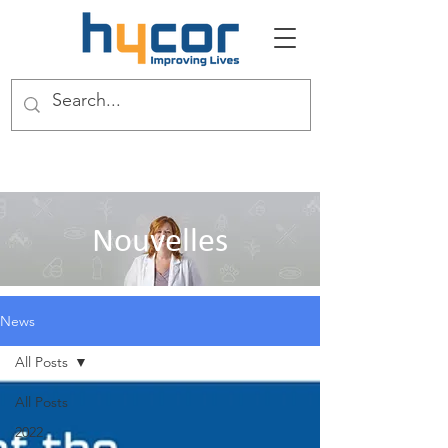
Nouvelles
News
All Posts
All Posts
2022