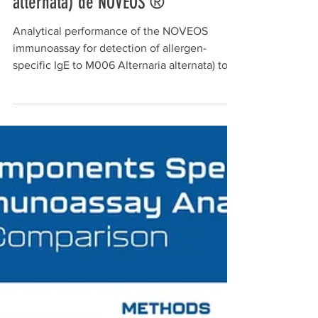
d’IgEspécifiques M006 (Alternaria
alternata) de NOVEOS ®
Analytical performance of the NOVEOS
immunoassay for detection of allergen-
specific IgE to M006 Alternaria alternata) to
aid in the...