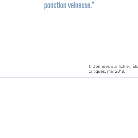
ponction veineuse."
1. Données sur fichier. É
critiques, mai 2019.
Besoin d'aide ?
Service Client
Contactez-nous
Distributeurs