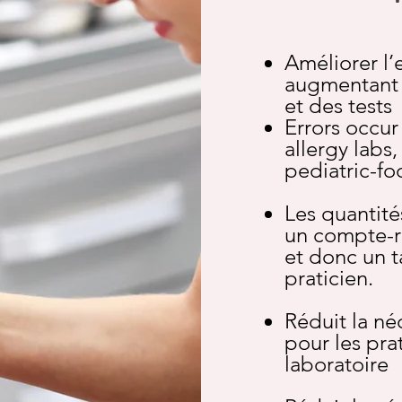
Améliorer l’
augmentant l
et des tests
Errors occur
allergy labs,
pediatric-fo
Les quantité
un compte-r
et donc un t
praticien.
Réduit la néc
pour les pra
laboratoire