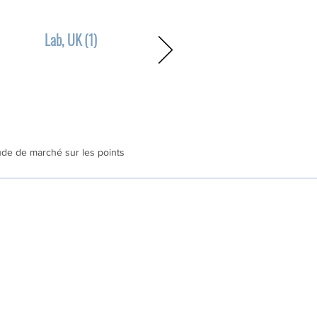
Lab, UK (1)
tude de marché sur les points
Ressources
Littérature scientifique
Brochures
Livres Blancs
Posters Scientifiques