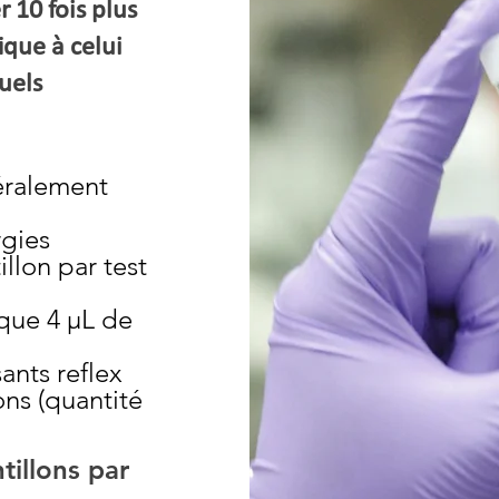
10 fois plus
ique à celui
tuels
éralement
rgies
illon par test
que 4 µL de
ants reflex
ns (quantité
illons par