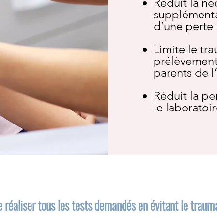
Réduit la né
supplémenta
d’une perte 
Limite le t
prélèvement 
parents de l
Réduit la pe
le laboratoir
 réaliser tous les tests demandés en évitant le traum