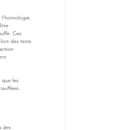
 l'homologie. 
être 
auffe. Ces 
lors des tests 
action 
ent 
 que les 
hauffées. 
à des 