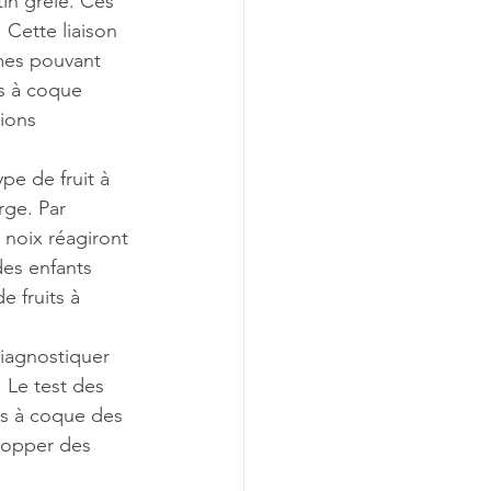
tin grêle. Ces 
 Cette liaison 
mes pouvant 
ts à coque 
ions 
ype de fruit à 
ge. Par 
 noix réagiront 
es enfants 
e fruits à 
iagnostiquer 
 Le test des 
ts à coque des 
elopper des 