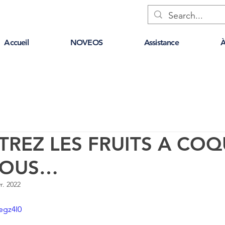
Accueil
NOVEOS
Assistance
À
REZ LES FRUITS A COQU
VOUS…
r. 2022
egz4I0