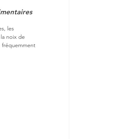
imentaires 
s, les 
 la noix de 
lus fréquemment 