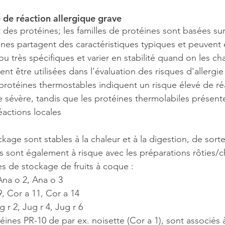
 de réaction allergique grave
des protéines; les familles de protéines sont basées sur
ines partagent des caractéristiques typiques et peuvent 
u très spécifiques et varier en stabilité quand on les ch
nt être utilisées dans l'évaluation des risques d'allergie 
rotéines thermostables indiquent un risque élevé de ré
 sévère, tandis que les protéines thermolabiles présent
éactions locales
kage sont stables à la chaleur et à la digestion, de sorte
 sont également à risque avec les préparations rôties/c
s de stockage de fruits à coque :
Ana o 2, Ana o 3
9, Cor a 11, Cor a 14
g r 2, Jug r 4, Jug r 6
éines PR-10 de par ex. noisette (Cor a 1), sont associés 