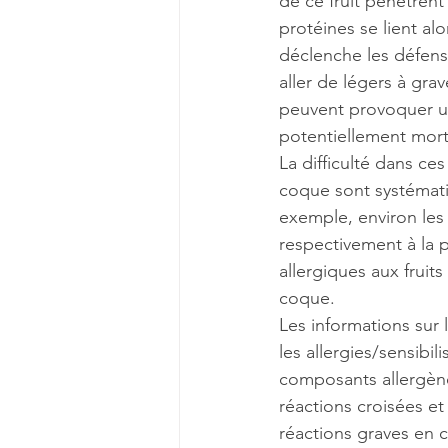
de ce fruit pénètrent
protéines se lient al
déclenche les défens
aller de légers à gra
peuvent provoquer un
potentiellement morte
La difficulté dans ces
coque sont systémati
exemple, environ les 
respectivement à la 
allergiques aux fruits
coque.
Les informations sur
les allergies/sensibi
composants allergène
réactions croisées et
réactions graves en c