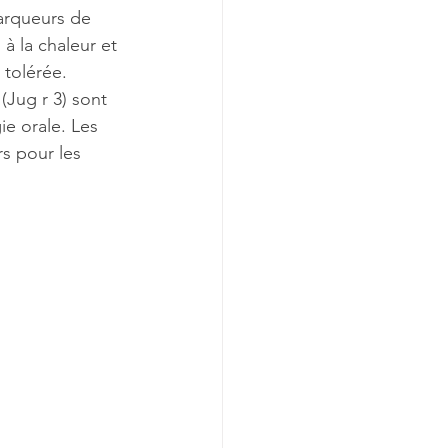
arqueurs de 
à la chaleur et 
 tolérée.
(Jug r 3) sont 
e orale. Les 
rs pour les 