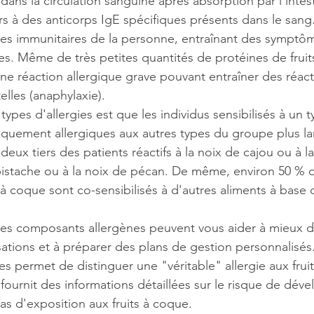
 dans la circulation sanguine après absorption par l'intes
ors à des anticorps IgE spécifiques présents dans le sang.
es immunitaires de la personne, entraînant des symptô
ves. Même de très petites quantités de protéines de frui
e réaction allergique grave pouvant entraîner des réact
lles (anaphylaxie).
 types d'allergies est que les individus sensibilisés à un t
quement allergiques aux autres types du groupe plus lar
deux tiers des patients réactifs à la noix de cajou ou à la
pistache ou à la noix de pécan. De même, environ 50 % d
 à coque sont co-sensibilisés à d'autres aliments à base d
 les composants allergènes peuvent vous aider à mieux d
lisations et à préparer des plans de gestion personnalisés.
s permet de distinguer une "véritable" allergie aux frui
 fournit des informations détaillées sur le risque de dév
as d'exposition aux fruits à coque.