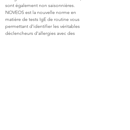
sont également non saisonnières. 
NOVEOS est la nouvelle norme en 
matière de tests IgE de routine vous 
permettant d'identifier les véritables 
déclencheurs d'allergies avec des 
résultats précis. 
»Brochure de 
l’instrument
Tests disponibles sur le NOVEOS:
»Télécharger la liste des Allergènes IgE 
spécifiques NOVEOS
Extrait d’allergènes entier
Dermatophagoides pteronyssinus 
| D001
Dermatophagoides farinae | D002
Dermatophagoides microceras | 
D003