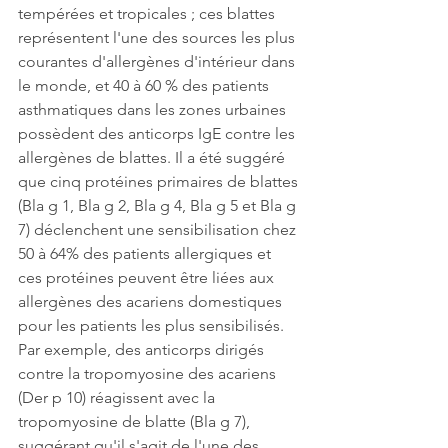
tempérées et tropicales ; ces blattes 
représentent l'une des sources les plus 
courantes d'allergènes d'intérieur dans 
le monde, et 40 à 60 % des patients 
asthmatiques dans les zones urbaines 
possèdent des anticorps IgE contre les 
allergènes de blattes. Il a été suggéré 
que cinq protéines primaires de blattes 
(Bla g 1, Bla g 2, Bla g 4, Bla g 5 et Bla g 
7) déclenchent une sensibilisation chez 
50 à 64% des patients allergiques et 
ces protéines peuvent être liées aux 
allergènes des acariens domestiques 
pour les patients les plus sensibilisés. 
Par exemple, des anticorps dirigés 
contre la tropomyosine des acariens 
(Der p 10) réagissent avec la 
tropomyosine de blatte (Bla g 7), 
suggérant qu'il s'agit de l'une des 