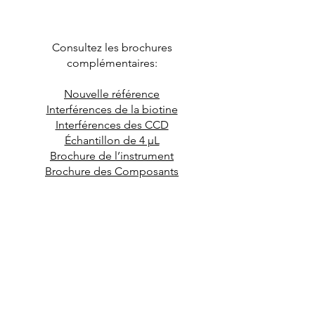
Consultez les brochures
complémentaires:
Nouvelle référence
Interférences de la biotine
Interférences des CCD
Échantillon de 4 μL
Brochure de l’instrument
Brochure des Composants
Téléchargez la brochure
© 2026 HYCOR Biomedical / Tous droits
réservés /
Norme Internationale
/
Norme États-