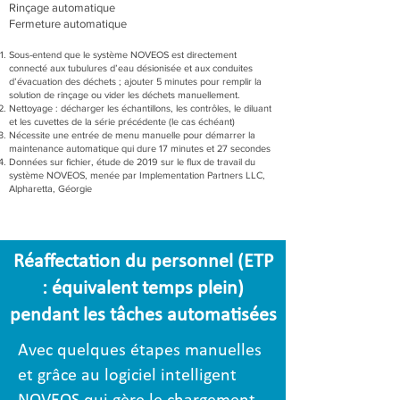
Rinçage automatique
Fermeture automatique
Sous-entend que le système NOVEOS est directement
connecté aux tubulures d’eau désionisée et aux conduites
d’évacuation des déchets ; ajouter 5 minutes pour remplir la
solution de rinçage ou vider les déchets manuellement.
Nettoyage : décharger les échantillons, les contrôles, le diluant
et les cuvettes de la série précédente (le cas échéant)
Nécessite une entrée de menu manuelle pour démarrer la
maintenance automatique qui dure 17 minutes et 27 secondes
Données sur fichier, étude de 2019 sur le flux de travail du
système NOVEOS, menée par Implementation Partners LLC,
Alpharetta, Géorgie
Réaffectation du personnel (ETP
: équivalent temps plein)
pendant les tâches automatisées
Avec quelques étapes manuelles
et grâce au logiciel intelligent