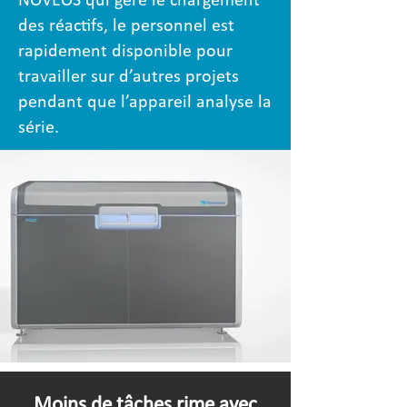
NOVEOS qui gère le chargement
des réactifs, le personnel est
rapidement disponible pour
travailler sur d’autres projets
pendant que l’appareil analyse la
série.
Moins de tâches rime avec