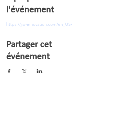
l'événement
https://jib-innovation.com/en_US/
Partager cet
événement
© 2026 HYCOR Biomedical / Tous droits
réservés /
Norme Internationale
/
Norme États-
Unis
/
info@hycorbiomedical.com