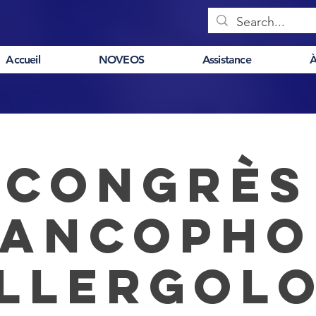
Accueil
NOVEOS
Assistance
À
Congrès
rancopho
Allergolo