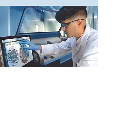
© 2026 HYCOR Biomedical / Tous droits
réservés /
Norme Internationale
/
Norme États-
Unis
/
info@hycorbiomedical.com