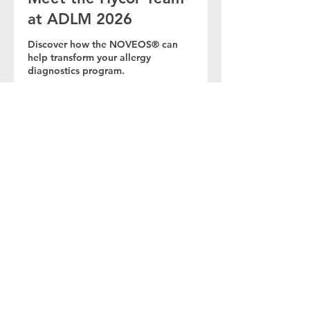
at ADLM 2026
Discover how the NOVEOS® can
help transform your allergy
diagnostics program.
30 min
Réserver
© 2026 HYCOR Biomedical / Tous droits
réservés /
Norme Internationale
/
Norme États-