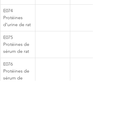
​E074	
Protéines 
d’urine de rat
​E075	
Protéines de 
sérum de rat
​E076	
Protéines de 
sérum de 
souris
​E082	
Épithélium 
de lapin
​E085	Plumes 