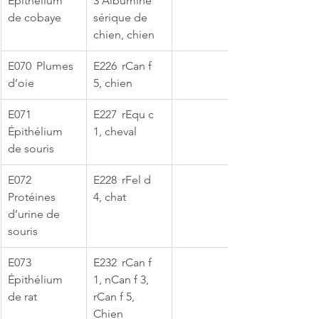
Épithélium 
3 Albumine 
de cobaye
sérique de 
chien, chien
​E070	Plumes 
E226	rCan f 
d’oie
5, chien
​E071	
E227	rEqu c 
Épithélium 
1, cheval
de souris
​E072	
E228	rFel d 
Protéines 
4, chat
d’urine de 
souris
​E073	
E232	rCan f 
Épithélium 
1, nCan f 3, 
de rat
rCan f 5, 
Chien