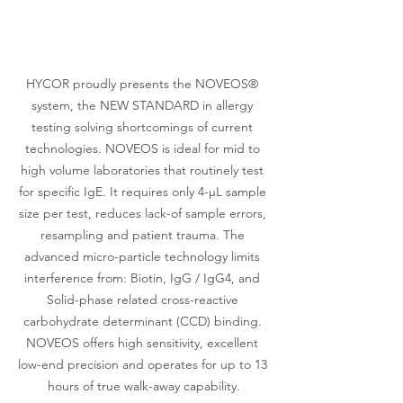
HYCOR proudly presents the NOVEOS® 
system, the NEW STANDARD in allergy 
testing solving shortcomings of current 
technologies. NOVEOS is ideal for mid to 
high volume laboratories that routinely test 
for specific IgE. It requires only 4-μL sample 
size per test, reduces lack-of sample errors, 
resampling and patient trauma. The 
advanced micro-particle technology limits 
interference from: Biotin, IgG / IgG4, and 
Solid-phase related cross-reactive 
carbohydrate determinant (CCD) binding. 
NOVEOS offers high sensitivity, excellent 
low-end precision and operates for up to 13 
hours of true walk-away capability.