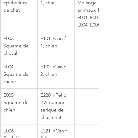
Epithélium 
1, chat
Mélange 
de chat
animaux 1 
E001, E003, 
E004, E005
​E003	
E101	rCan f 
Squame de 
1, chien
cheval
​E004	
E102	rCan f 
Squame de 
2, chien
vache
​E005	
E220	nFel d 
Squame de 
2 Albumine 
chien
sérique de 
chat, chat
​E006	
E221	nCan f 