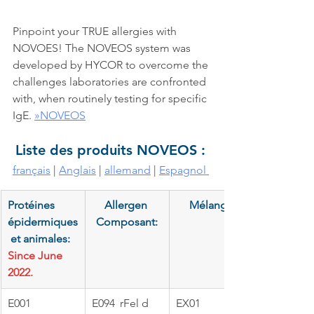
Pinpoint your TRUE allergies with 
NOVOES! The NOVEOS system was 
developed by HYCOR to overcome the 
challenges laboratories are confronted 
with, when routinely testing for specific 
IgE. 
»NOVEOS
Liste des produits NOVEOS : 
français
 | 
Anglais
 | 
allemand
 | 
Espagnol 
​Protéines 
Allergen 
​Mélange
épidermiques
Composant:
 et animales: 
Since June 
2022.
​E001	
E094	rFel d 
EX01 